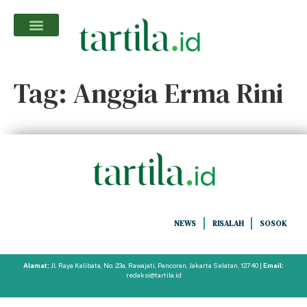
Tag:
Anggia Erma Rini
NEWS
RISALAH
SOSOK
Alamat:
Jl. Raya Kalibata, No. 23a, Rawajati, Pancoran, Jakarta Selatan, 12740 |
Email:
redaksi@tartila.id