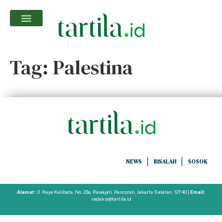
Tag:
Palestina
NEWS
RISALAH
SOSOK
Alamat:
Jl. Raya Kalibata, No. 23a, Rawajati, Pancoran, Jakarta Selatan, 12740 |
Email:
redaksi@tartila.id